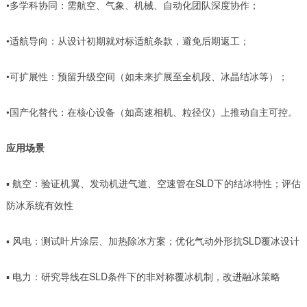
•多学科协同：需航空、气象、机械、自动化团队深度协作；
•适航导向：从设计初期就对标适航条款，避免后期返工；
•可扩展性：预留升级空间（如未来扩展至全机段、冰晶结冰等）；
•国产化替代：在核心设备（如高速相机、粒径仪）上推动自主可控。
应用场景
▪ 航空：验证机翼、发动机进气道、空速管在SLD下的结冰特性；评估
防冰系统有效性
▪ 风电：测试叶片涂层、加热除冰方案；优化气动外形抗SLD覆冰设计
▪ 电力：研究导线在SLD条件下的非对称覆冰机制，改进融冰策略