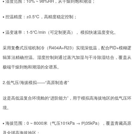
▪ 湿度范围：10% ~ 98%RH，从干燥到饱和潮湿；
▪ 控温精度：±0.5℃，高精度稳定控制；
▪ 温变速率：1-5℃/min（可定制更高）， 模拟快速温度变化。
采用复叠式压缩机制冷（R404A+R23）实现深低温，配合PID+模糊逻
辑算法精确控温。湿度控制则通过蒸汽加湿与干冷除湿结合，覆盖从
极端干燥到饱和潮湿的全谱系。
2️.低气压/海拔模拟——“高原制造者”
这是高低温复合环境舱的“进阶能力”，用于模拟高海拔地区的低气压环
境。
▪ 海拔范围：0 ~ 8000米（气压101kPa → 约35kPa），覆盖青藏高原
及全球高海拔地区；