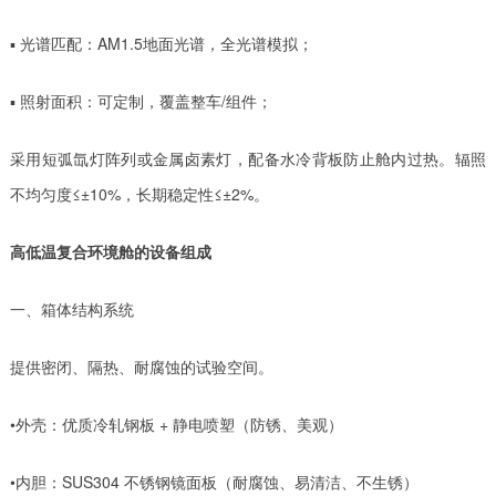
▪ 光谱匹配：AM1.5地面光谱，全光谱模拟；
▪ 照射面积：可定制，覆盖整车/组件；
采用短弧氙灯阵列或金属卤素灯，配备水冷背板防止舱内过热。辐照
不均匀度≤±10%，长期稳定性≤±2%。
高低温复合环境舱的设备组成
一、箱体结构系统
提供密闭、隔热、耐腐蚀的试验空间。
•外壳：优质冷轧钢板 + 静电喷塑（防锈、美观）
•内胆：SUS304 不锈钢镜面板（耐腐蚀、易清洁、不生锈）