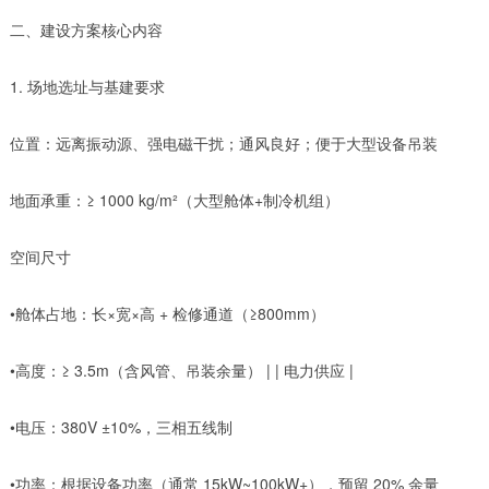
二、建设方案核心内容
1. 场地选址与基建要求
位置：远离振动源、强电磁干扰；通风良好；便于大型设备吊装
地面承重：≥ 1000 kg/m²（大型舱体+制冷机组）
空间尺寸
•舱体占地：长×宽×高 + 检修通道（≥800mm）
•高度：≥ 3.5m（含风管、吊装余量） | | 电力供应 |
•电压：380V ±10%，三相五线制
•功率：根据设备功率（通常 15kW~100kW+），预留 20% 余量